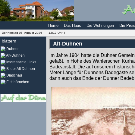
Home
Das Haus
Die Wohnungen
Die Prei
Donnerstag 06. August 2026 -
12:17 Uhr |
blättern
Alt-Duhnen
Duhnen
Im Jahre 1904 hatte die Duhner Gemei
Alt-Duhnen
gefaßt. In Höhe des Wahlerschen Kurhau
interessante Links
Badeanstalt. Die auf unserem historisc
Bilder Alt Duhnen
Meter Länge für Duhnens Badegäste sehr
Diaschau
dann auch das Ende der Duhner Badeb
Eichhörnchen