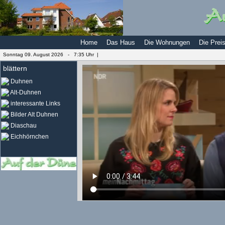
Home
Das Haus
Die Wohnungen
Die Prei
Sonntag 09. August 2026 -
7:35 Uhr |
blättern
Duhnen
Alt-Duhnen
interessante Links
Bilder Alt Duhnen
Diaschau
Eichhörnchen