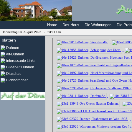
Home
Das Haus
Die Wohnungen
Die Prei
Donnerstag 06. August 2026 -
23:01 Uhr |
blättern
Duhnen
Alt-Duhnen
interessante Links
Bilder Alt Duhnen
Diaschau
Eichhörnchen